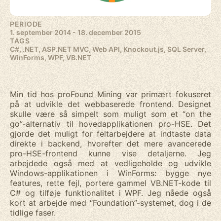
PERIODE
1. september 2014 - 18. december 2015
TAGS
C#, .NET, ASP.NET MVC, Web API, Knockout.js, SQL Server,
WinForms, WPF, VB.NET
Min tid hos proFound Mining var primært fokuseret
på at udvikle det webbaserede frontend. Designet
skulle være så simpelt som muligt som et “on the
go”-alternativ til hovedapplikationen pro-HSE. Det
gjorde det muligt for feltarbejdere at indtaste data
direkte i backend, hvorefter det mere avancerede
pro-HSE-frontend kunne vise detaljerne. Jeg
arbejdede også med at vedligeholde og udvikle
Windows-applikationen i WinForms: bygge nye
features, rette fejl, portere gammel VB.NET-kode til
C# og tilføje funktionalitet i WPF. Jeg nåede også
kort at arbejde med “Foundation”-systemet, dog i de
tidlige faser.