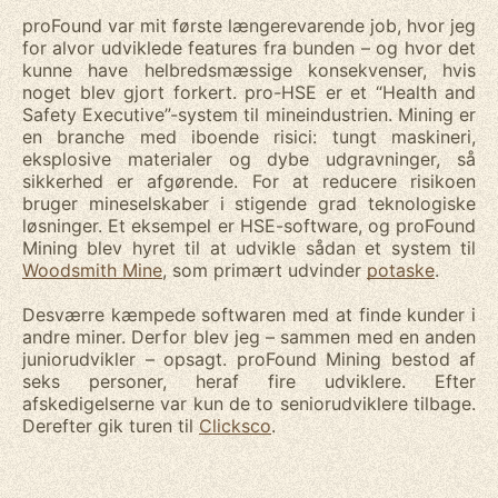
proFound var mit første længerevarende job, hvor jeg
for alvor udviklede features fra bunden – og hvor det
kunne have helbredsmæssige konsekvenser, hvis
noget blev gjort forkert. pro-HSE er et “Health and
Safety Executive”-system til mineindustrien. Mining er
en branche med iboende risici: tungt maskineri,
eksplosive materialer og dybe udgravninger, så
sikkerhed er afgørende. For at reducere risikoen
bruger mineselskaber i stigende grad teknologiske
løsninger. Et eksempel er HSE-software, og proFound
Mining blev hyret til at udvikle sådan et system til
Woodsmith Mine
, som primært udvinder
potaske
.
Desværre kæmpede softwaren med at finde kunder i
andre miner. Derfor blev jeg – sammen med en anden
juniorudvikler – opsagt. proFound Mining bestod af
seks personer, heraf fire udviklere. Efter
afskedigelserne var kun de to seniorudviklere tilbage.
Derefter gik turen til
Clicksco
.